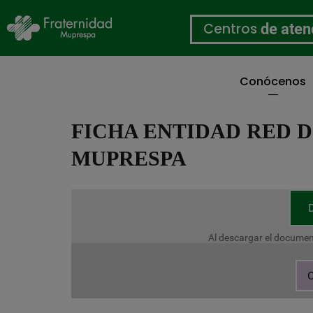
Centros
de aten
Conócenos
Pasar
al
FICHA ENTIDAD RED D
contenido
principal
MUPRESPA
Al descargar el documen
C