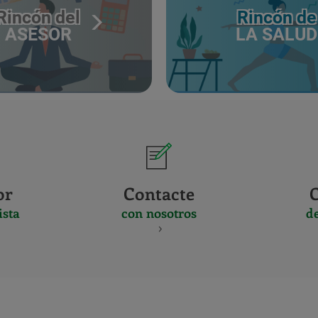
Rincón del
Rincón de
ASESOR
LA SALUD
or
Contacte
ista
con nosotros
d
CERTIFICADO