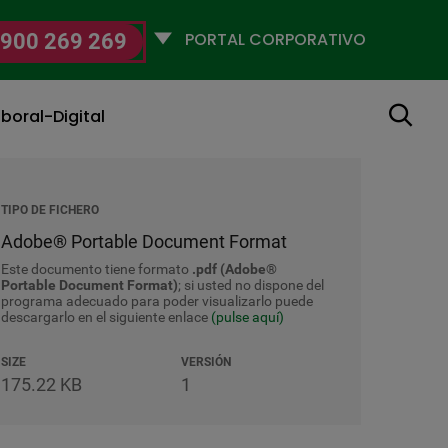
Selecciona
900 269 269
un
perfil
Buscar
boral-Digital
TIPO DE FICHERO
Adobe® Portable Document Format
Este documento tiene formato
.pdf (Adobe®
Portable Document Format)
; si usted no dispone del
programa adecuado para poder visualizarlo puede
descargarlo en el siguiente enlace
(pulse aquí)
SIZE
VERSIÓN
175.22 KB
1