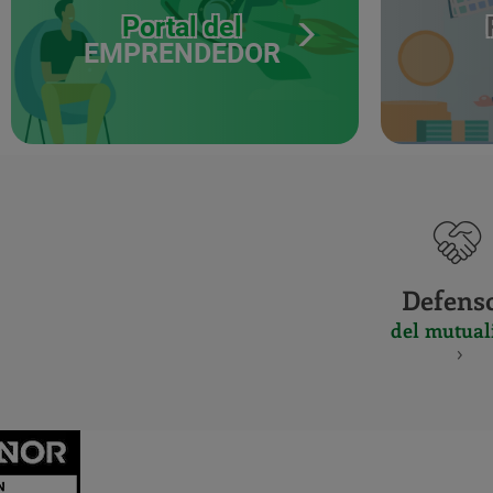
Portal del
EMPRENDEDOR
Defens
del mutual