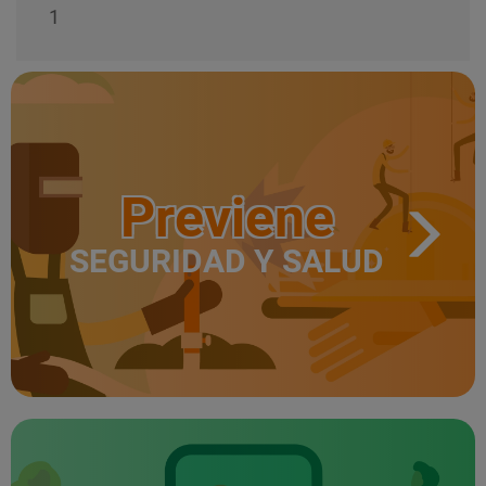
1
Previene
SEGURIDAD Y SALUD