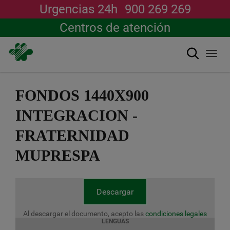
Urgencias 24h
900 269 269
Centros de atención
Buscar
Togg
navi
Pasar
al
FONDOS 1440X900
contenido
principal
INTEGRACION -
FRATERNIDAD
MUPRESPA
Descargar
Al descargar el documento, acepto las
condiciones legales
LENGUAS