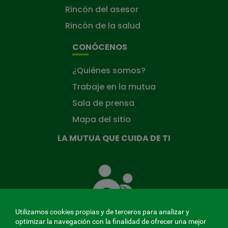
Rincón del asesor
Rincón de la salud
CONÓCENOS
¿Quiénes somos?
Trabaje en la mutua
Sala de prensa
Mapa del sitio
LA MUTUA QUE CUIDA DE TI
La
Mutua
que
cuida
de
Utilizamos cookies propias y de terceros para analizar y
ti
optimizar la navegación con la finalidad de ofrecer una mejor