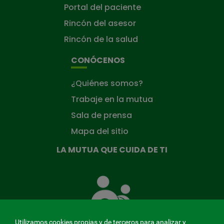
Portal del paciente
Rincón del asesor
Rincón de la salud
CONÓCENOS
¿Quiénes somos?
Trabaje en la mutua
Sala de prensa
Mapa del sitio
LA MUTUA QUE CUIDA DE TI
La
Mutua
que
cuida
de
Utilizamos cookies propias y de terceros para analizar y