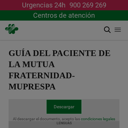
Urgencias 24h
900 269 269
Centros de atención
Buscar
Togg
navi
Pasar
al
GUÍA DEL PACIENTE DE
contenido
principal
LA MUTUA
FRATERNIDAD-
MUPRESPA
Descargar
Al descargar el documento, acepto las
condiciones legales
LENGUAS