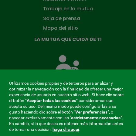
Trabaje en la mutua
Sala de prensa
Mapa del sitio
LA MUTUA QUE CUIDA DE TI
La
Mutua
que
cuida
de
Utilizamos cookies propias y de terceros para analizar y
ti
optimizar la navegación con la finalidad de ofrecer una mejor
experiencia de usuario en nuestro sitio web. Si hace clic sobre
el botón “
Aceptar todas las cookies
” consideramos que
acepta su uso. Del mismo modo puede configurarlas a su
MENÚ
gusto haciendo clic sobre el botón ”
Ver preferencias
”, o
navegar exclusivamente con las
"estrictamente
necesarias
”.
REDES
En cambio, si lo que desea es obtener más información antes
de tomar una decisión,
haga clic aquí
.
SOCIALES