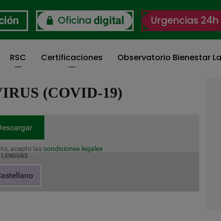
Oficina
Urgencias 24h
ción
digital
RSC
Certificaciones
Observatorio Bienestar La
RUS (COVID-19)
Descargar
to, acepto las
condiciones legales
LENGUAS
astellano