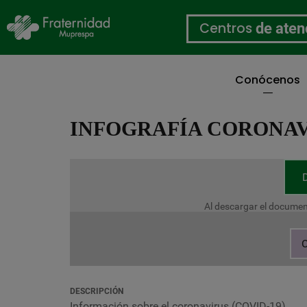
Centros
de aten
Conócenos
Pasar
al
INFOGRAFÍA CORONAVI
contenido
principal
Al descargar el documen
C
DESCRIPCIÓN
Información sobre el coronavirus (COVID-19).