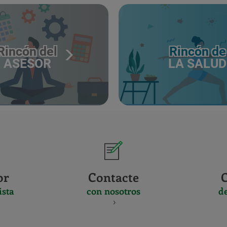
Rincón del
Rincón de
ASESOR
LA SALUD
or
Contacte
ista
con nosotros
d