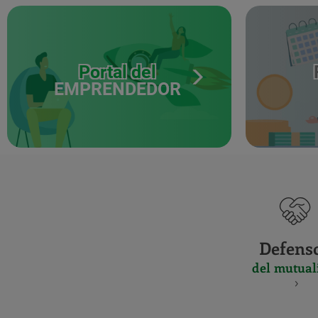
Portal del
EMPRENDEDOR
Defens
del mutual