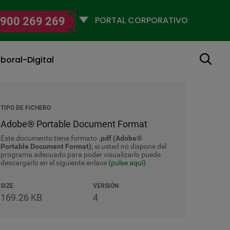
Selecciona
900 269 269
un
perfil
Buscar
boral-Digital
TIPO DE FICHERO
Adobe® Portable Document Format
Este documento tiene formato
.pdf (Adobe®
Portable Document Format)
; si usted no dispone del
programa adecuado para poder visualizarlo puede
descargarlo en el siguiente enlace
(pulse aquí)
SIZE
VERSIÓN
169.26 KB
4