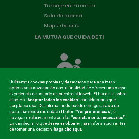
Trabaje en la mutua
Sala de prensa
Mapa del sitio
LA MUTUA QUE CUIDA DE TI
La
Mutua
que
cuida
de
Utilizamos cookies propias y de terceros para analizar y
ti
optimizar la navegación con la finalidad de ofrecer una mejor
experiencia de usuario en nuestro sitio web. Si hace clic sobre
el botón “
Aceptar todas las cookies
” consideramos que
acepta su uso. Del mismo modo puede configurarlas a su
MENÚ
gusto haciendo clic sobre el botón ”
Ver preferencias
”, o
navegar exclusivamente con las
"estrictamente
necesarias
”.
REDES
En cambio, si lo que desea es obtener más información antes
de tomar una decisión,
haga clic aquí
.
SOCIALES