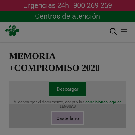
Urgencias 24h
900 269 269
Centros de atención
Buscar
Togg
navi
Pasar
al
MEMORIA
contenido
principal
+COMPROMISO 2020
Descargar
Al descargar el documento, acepto las
condiciones legales
LENGUAS
Castellano