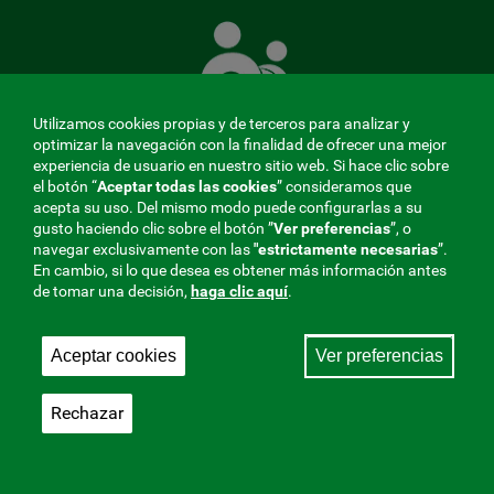
La
Mutua
que
cuida
de
Utilizamos cookies propias y de terceros para analizar y
ti
optimizar la navegación con la finalidad de ofrecer una mejor
experiencia de usuario en nuestro sitio web. Si hace clic sobre
el botón “
Aceptar todas las cookies
” consideramos que
acepta su uso. Del mismo modo puede configurarlas a su
MENÚ
gusto haciendo clic sobre el botón ”
Ver preferencias
”, o
navegar exclusivamente con las
"estrictamente
necesarias
”.
REDES
En cambio, si lo que desea es obtener más información antes
de tomar una decisión,
haga clic aquí
.
SOCIALES
Perfil de contratante
|
Cookies
|
Aviso legal
|
Privacidad
V20
Aceptar cookies
Ver preferencias
Mutua Colaboradora con la Seguridad Social, 275.
Fraternidad-Muprespa 2026
Rechazar
Guardar
Castellano