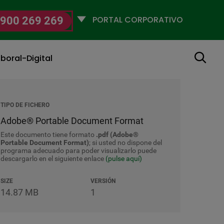
Selecciona
900 269 269
un
perfil
Buscar
boral-Digital
TIPO DE FICHERO
Adobe® Portable Document Format
Este documento tiene formato
.pdf (Adobe®
Portable Document Format)
; si usted no dispone del
programa adecuado para poder visualizarlo puede
descargarlo en el siguiente enlace
(pulse aquí)
SIZE
VERSIÓN
14.87 MB
1