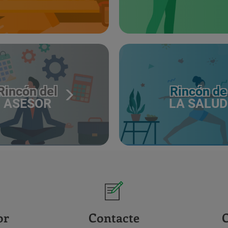
Rincón del
Rincón de
ASESOR
LA SALUD
or
Contacte