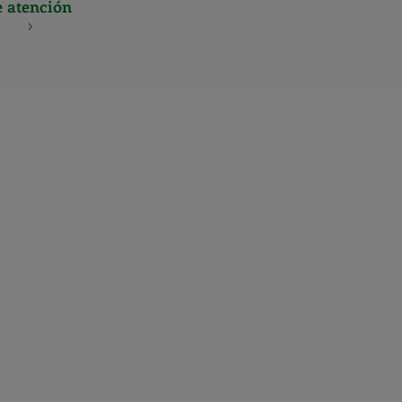
e atención
S
NES