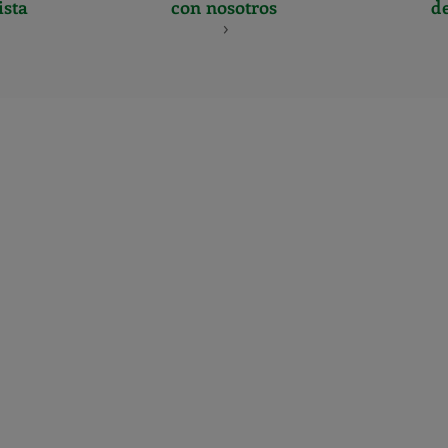
ista
con nosotros
d
CERTIFICADO
Y
ACREDITACIO