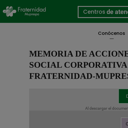
Centros
de aten
Conócenos
Pasar
al
MEMORIA DE ACCIONE
contenido
principal
SOCIAL CORPORATIVA 
FRATERNIDAD-MUPRE
Al descargar el documen
C