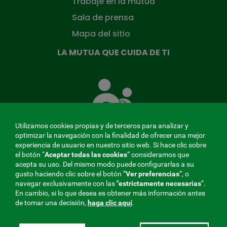
Trabaje en la mutua
Sala de prensa
Mapa del sitio
LA MUTUA QUE CUIDA DE TI
La
Mutua
que
cuida
de
Utilizamos cookies propias y de terceros para analizar y
ti
optimizar la navegación con la finalidad de ofrecer una mejor
experiencia de usuario en nuestro sitio web. Si hace clic sobre
el botón “
Aceptar todas las cookies
” consideramos que
acepta su uso. Del mismo modo puede configurarlas a su
MENÚ
gusto haciendo clic sobre el botón ”
Ver preferencias
”, o
navegar exclusivamente con las
"estrictamente
necesarias
”.
REDES
En cambio, si lo que desea es obtener más información antes
de tomar una decisión,
haga clic aquí
.
SOCIALES
Perfil de contratante
|
Cookies
|
Aviso legal
|
Privacidad