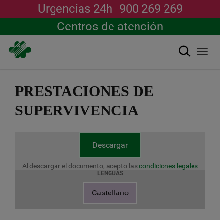
Urgencias 24h
900 269 269
Centros de atención
Buscar
Togg
navi
Pasar
al
PRESTACIONES DE
contenido
principal
SUPERVIVENCIA
Descargar
Al descargar el documento, acepto las
condiciones legales
LENGUAS
Castellano