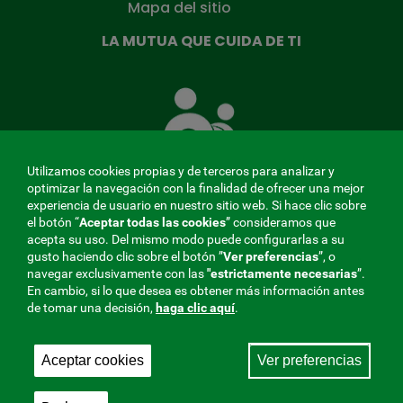
Mapa del sitio
LA MUTUA QUE CUIDA DE TI
La
Mutua
que
cuida
de
Utilizamos cookies propias y de terceros para analizar y
ti
optimizar la navegación con la finalidad de ofrecer una mejor
experiencia de usuario en nuestro sitio web. Si hace clic sobre
el botón “
Aceptar todas las cookies
” consideramos que
acepta su uso. Del mismo modo puede configurarlas a su
MENÚ
gusto haciendo clic sobre el botón ”
Ver preferencias
”, o
navegar exclusivamente con las
"estrictamente
necesarias
”.
REDES
En cambio, si lo que desea es obtener más información antes
de tomar una decisión,
haga clic aquí
.
SOCIALES
Perfil de contratante
|
Cookies
|
Aviso legal
|
Privacidad
V20
Aceptar cookies
Ver preferencias
Mutua Colaboradora con la Seguridad Social, 275.
Fraternidad-Muprespa 2026