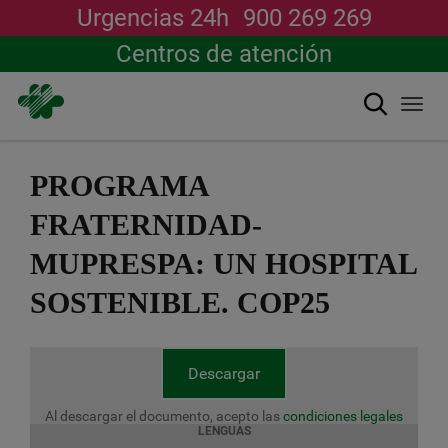
Urgencias 24h
900 269 269
Centros de atención
Buscar
Togg
navi
Pasar
al
PROGRAMA
contenido
principal
FRATERNIDAD-
MUPRESPA: UN HOSPITAL
SOSTENIBLE. COP25
Descargar
Al descargar el documento, acepto las
condiciones legales
LENGUAS