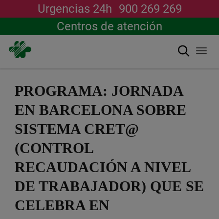
Urgencias 24h
900 269 269
Centros de atención
Buscar
Togg
navi
Pasar
al
PROGRAMA: JORNADA
contenido
principal
EN BARCELONA SOBRE
SISTEMA CRET@
(CONTROL
RECAUDACIÓN A NIVEL
DE TRABAJADOR) QUE SE
CELEBRA EN