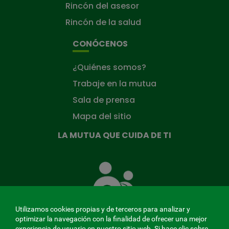
Rincón del asesor
Rincón de la salud
CONÓCENOS
¿Quiénes somos?
Trabaje en la mutua
Sala de prensa
Mapa del sitio
LA MUTUA QUE CUIDA DE TI
La
Mutua
que
cuida
de
Utilizamos cookies propias y de terceros para analizar y
ti
optimizar la navegación con la finalidad de ofrecer una mejor
experiencia de usuario en nuestro sitio web. Si hace clic sobre