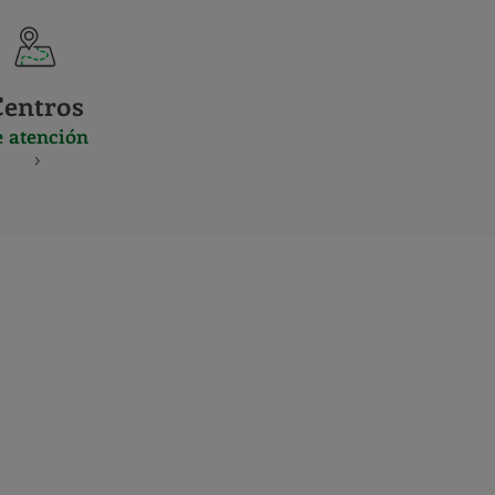
Centros
e atención
S
NES