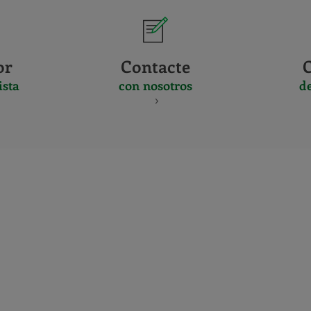
or
Contacte
ista
con nosotros
d
CERTIFICADO
Y
ACREDITACIO