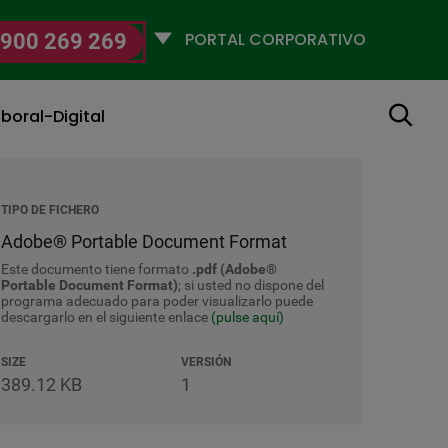
Selecciona
900 269 269
un
perfil
Buscar
boral-Digital
TIPO DE FICHERO
Adobe® Portable Document Format
Este documento tiene formato
.pdf (Adobe®
Portable Document Format)
; si usted no dispone del
programa adecuado para poder visualizarlo puede
descargarlo en el siguiente enlace
(pulse aquí)
SIZE
VERSIÓN
389.12 KB
1