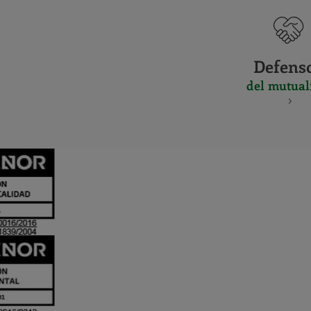
Defens
del mutual