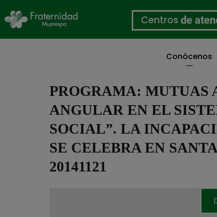
Centros
de aten
Conócenos
Pasar
al
PROGRAMA: MUTUAS A.T
contenido
principal
ANGULAR EN EL SIST
SOCIAL”. LA INCAPA
SE CELEBRA EN SANTA
20141121