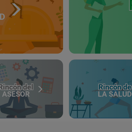
UD
Rincón del
Rincón de
ASESOR
LA SALUD