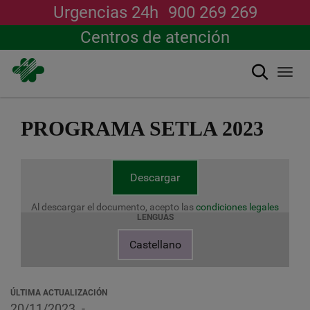
Urgencias 24h
900 269 269
Centros de atención
Buscar
Togg
navi
Pasar
al
PROGRAMA SETLA 2023
contenido
principal
Descargar
Al descargar el documento, acepto las
condiciones legales
LENGUAS
Castellano
ÚLTIMA ACTUALIZACIÓN
20/11/2023