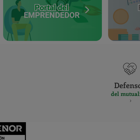
Portal del
EMPRENDEDOR
Defens
del mutual