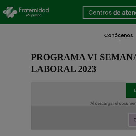
Centros
de aten
Conócenos
Pasar
al
PROGRAMA VI SEMANA
contenido
principal
LABORAL 2023
Al descargar el documen
C