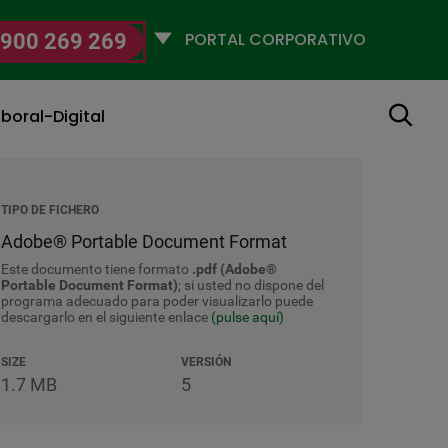
Selecciona
900 269 269
un
perfil
Buscar
boral-Digital
TIPO DE FICHERO
Adobe® Portable Document Format
Este documento tiene formato
.pdf (Adobe®
Portable Document Format)
; si usted no dispone del
programa adecuado para poder visualizarlo puede
descargarlo en el siguiente enlace
(pulse aquí)
SIZE
VERSIÓN
1.7 MB
5