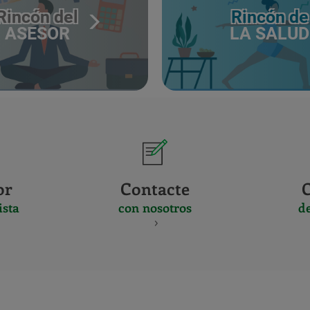
Rincón del
Rincón de
ASESOR
LA SALUD
or
Contacte
ista
con nosotros
d
CERTIFICADO