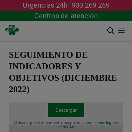
Urgencias 24h
900 269 269
Centros de atención
Buscar
Togg
navi
Pasar
al
SEGUIMIENTO DE
contenido
principal
INDICADORES Y
OBJETIVOS (DICIEMBRE
2022)
Descargar
Al descargar el documento, acepto las
condiciones legales
LENGUAS