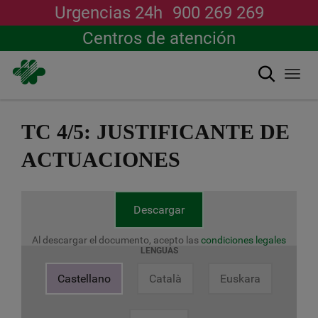
Urgencias 24h
900 269 269
Centros de atención
Buscar
Togg
navi
Pasar
al
TC 4/5: JUSTIFICANTE DE
contenido
principal
ACTUACIONES
Descargar
Al descargar el documento, acepto las
condiciones legales
LENGUAS
Castellano
Català
Euskara