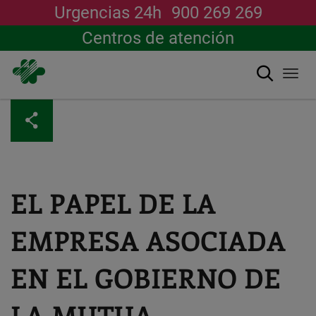
Urgencias 24h
900 269 269
Centros de atención
Buscar
Togg
navi
Pasar
al
contenido
principal
EL PAPEL DE LA
EMPRESA ASOCIADA
EN EL GOBIERNO DE
LA MUTUA