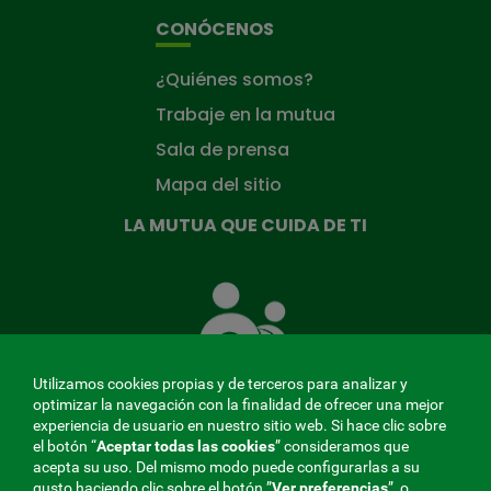
CONÓCENOS
¿Quiénes somos?
Trabaje en la mutua
Sala de prensa
Mapa del sitio
LA MUTUA QUE CUIDA DE TI
La
Mutua
que
cuida
de
Utilizamos cookies propias y de terceros para analizar y
ti
optimizar la navegación con la finalidad de ofrecer una mejor
experiencia de usuario en nuestro sitio web. Si hace clic sobre
el botón “
Aceptar todas las cookies
” consideramos que
acepta su uso. Del mismo modo puede configurarlas a su
MENÚ
gusto haciendo clic sobre el botón ”
Ver preferencias
”, o