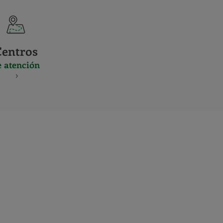
Centros
e atención
S
NES