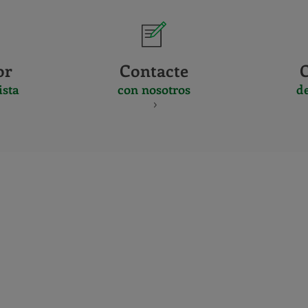
or
Contacte
ista
con nosotros
d
CERTIFICADO
Y
ACREDITACIO