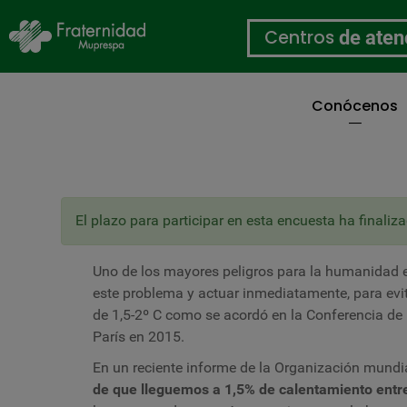
Centros
de aten
Conócenos
Pasar
al
contenido
principal
2023 DÍA MUNDIAL D
Mensaje
El plazo para participar en esta encuesta ha final
de
estado
Uno de los mayores peligros para la humanidad e
este problema y actuar inmediatamente, para evit
de 1,5-2º C como se acordó en la Conferencia d
París en 2015.
En un reciente informe de la Organización mundial
de que lleguemos a 1,5% de calentamiento entr