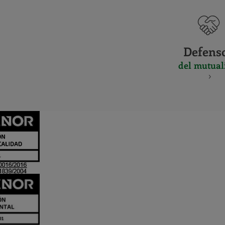
Defens
del mutual