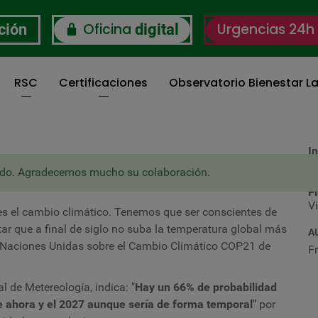
Oficina
Urgencias 24h
ción
digital
RSC
Certificaciones
Observatorio Bienestar La
In
M
EL MEDIOAMBIENTE
izado. Agradecemos mucho su colaboración.
F
V
s el cambio climático. Tenemos que ser conscientes de
ar que a final de siglo no suba la temperatura global más
A
e Naciones Unidas sobre el Cambio Climático COP21 de
F
 de Metereología, indica: "
Hay un 66% de probabilidad
e ahora y el 2027 aunque sería de forma temporal"
por