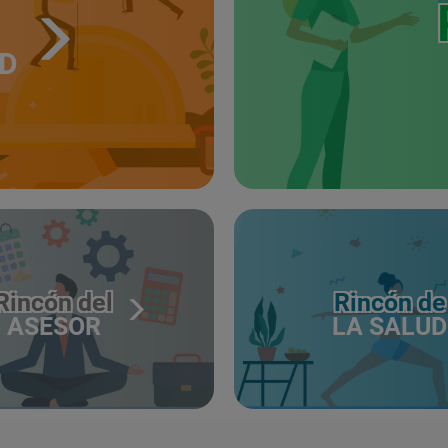
UD
Rincón del
Rincón de
ASESOR
LA SALUD