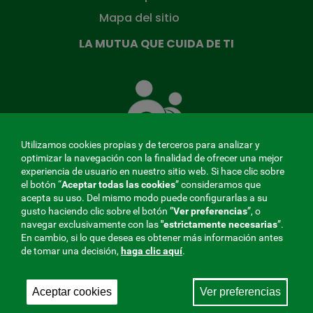
Mapa del sitio
LA MUTUA QUE CUIDA DE TI
La
Mutua
que
cuida
de
Utilizamos cookies propias y de terceros para analizar y
ti
optimizar la navegación con la finalidad de ofrecer una mejor
experiencia de usuario en nuestro sitio web. Si hace clic sobre
el botón “
Aceptar todas las cookies
” consideramos que
acepta su uso. Del mismo modo puede configurarlas a su
MENÚ
gusto haciendo clic sobre el botón ”
Ver preferencias
”, o
navegar exclusivamente con las
"estrictamente
necesarias
”.
REDES
En cambio, si lo que desea es obtener más información antes
de tomar una decisión,
haga clic aquí
.
SOCIALES
Perfil de contratante
|
Cookies
|
Aviso legal
|
Privacidad
V20
Aceptar cookies
Ver preferencias
Mutua Colaboradora con la Seguridad Social, 275.