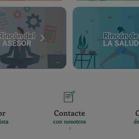
Rincón del
Rincón de
ASESOR
LA SALUD
or
Contacte
ista
con nosotros
d