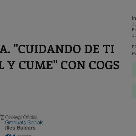
In
J
F
J
. "CUIDANDO DE TI
P
P
EL Y CUME" CON COGS