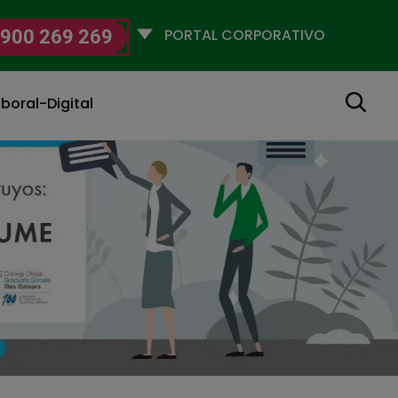
Selecciona
900 269 269
un
perfil
Buscar
boral-Digital