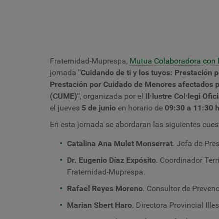
Fraternidad-Muprespa,
Mutua Colaboradora con l
jornada
"Cuidando de ti y los tuyos: Prestación 
Prestación por Cuidado de Menores afectados p
(CUME)
"
, organizada por el
Il·lustre Col·legi Ofi
el jueves
5 de junio
en horario de
09:30 a 11:30 h
En esta jornada se abordaran las siguientes cues
Catalina Ana Mulet Monserrat
. Jefa de Pre
Dr. Eugenio Díaz Expósito
. Coordinador Terri
Fraternidad-Muprespa.
Rafael Reyes Moreno
. Consultor de Preven
Marian Sbert Haro
. Directora Provincial Ill