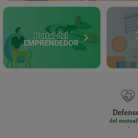
Portal del
EMPRENDEDOR
Defens
del mutual