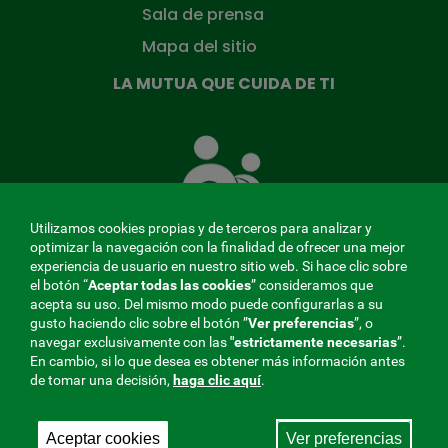
Sala de prensa
Mapa del sitio
LA MUTUA QUE CUIDA DE TI
La
Mutua
que
cuida
de
Utilizamos cookies propias y de terceros para analizar y
ti
optimizar la navegación con la finalidad de ofrecer una mejor
experiencia de usuario en nuestro sitio web. Si hace clic sobre
el botón “
Aceptar todas las cookies
” consideramos que
acepta su uso. Del mismo modo puede configurarlas a su
MENÚ
gusto haciendo clic sobre el botón ”
Ver preferencias
”, o
navegar exclusivamente con las
"estrictamente
necesarias
”.
REDES
En cambio, si lo que desea es obtener más información antes
de tomar una decisión,
haga clic aquí
.
SOCIALES
Perfil de contratante
|
Cookies
|
Aviso legal
|
Privacidad
V20
Aceptar cookies
Ver preferencias