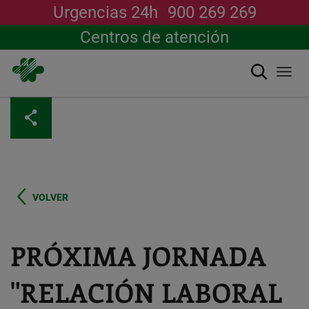
Urgencias 24h
900 269 269
Centros de atención
Buscar
Togg
navi
Pasar
al
contenido
principal
VOLVER
PRÓXIMA JORNADA
"RELACIÓN LABORAL