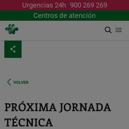
Urgencias 24h
900 269 269
Centros de atención
Buscar
Togg
navi
Pasar
al
contenido
principal
VOLVER
PRÓXIMA JORNADA
TÉCNICA