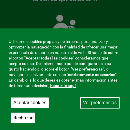
La
Mutua
que
cuida
de
Utilizamos cookies propias y de terceros para analizar y
ti
optimizar la navegación con la finalidad de ofrecer una mejor
experiencia de usuario en nuestro sitio web. Si hace clic sobre
el botón “
Aceptar todas las cookies
” consideramos que
acepta su uso. Del mismo modo puede configurarlas a su
MENÚ
gusto haciendo clic sobre el botón ”
Ver preferencias
”, o
navegar exclusivamente con las
"estrictamente
necesarias
”.
REDES
En cambio, si lo que desea es obtener más información antes
de tomar una decisión,
haga clic aquí
.
SOCIALES
Perfil de contratante
|
Cookies
|
Aviso legal
|
Privacidad
V20
Aceptar cookies
Ver preferencias
Mutua Colaboradora con la Seguridad Social, 275.
Fraternidad-Muprespa 2026
Rechazar
Guardar
Castellano