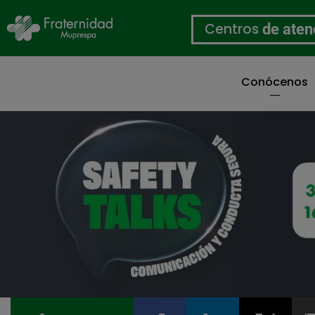
Centros
de aten
Conócenos
Pasar
al
contenido
principal