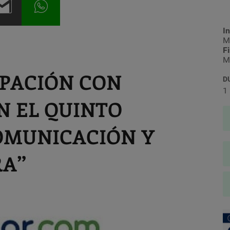
In
M
F
M
IPACIÓN CON
D
1
N EL QUINTO
COMUNICACIÓN Y
RA”