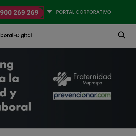
Selecciona
900 269 269
un
perfil
Buscar
boral-Digital