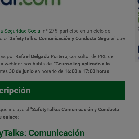
a Seguridad Social
nº 275,
participa en un ciclo de
tulo
"
SafetyTalks: Comunicación y Conducta Segura"
que
das por
Rafael Delgado Portero
, consultor de PRL de
ma webinar nos habla del
"
Counseling aplicado a la
artes
30 de junio
en
horario de
16:00 a 17:00 horas.
cripción
que incluye el
"
SafetyTalks: Comunicación y Conducta
te
enlace
:
tyTalks: Comunicación