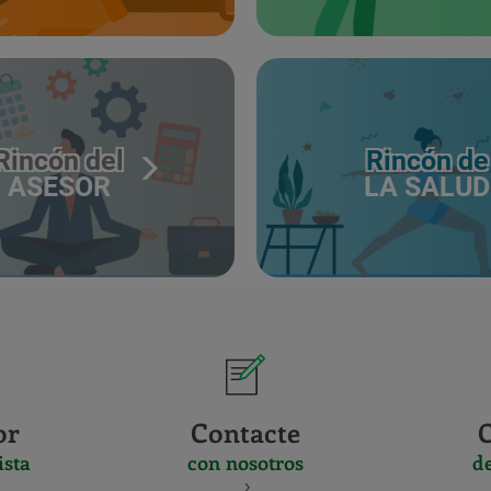
Rincón del
Rincón de
ASESOR
LA SALUD
or
Contacte
ista
con nosotros
d