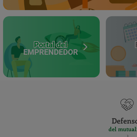
Portal del
EMPRENDEDOR
Defens
del mutual