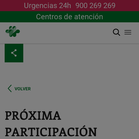
Urgencias 24h
900 269 269
Centros de atención
Buscar
Togg
navi
Pasar
al
contenido
principal
VOLVER
PRÓXIMA
PARTICIPACIÓN