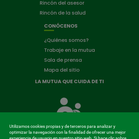
Rincón del asesor
Rincón de la salud
CONÓCENOS
¿Quiénes somos?
Trabaje en la mutua
Sala de prensa
Mapa del sitio
LA MUTUA QUE CUIDA DE TI
La
Mutua
que
cuida
de
Utilizamos cookies propias y de terceros para analizar y
ti
optimizar la navegación con la finalidad de ofrecer una mejor
experiencia de usuario en nuestro sitio web. Si hace clic sobre