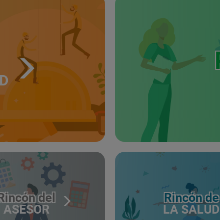
UD
Rincón del
Rincón de
ASESOR
LA SALUD