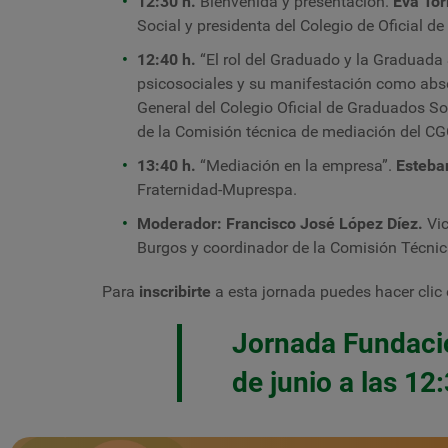
12:30 h.
Bienvenida y presentación.
Eva Tor
Social y presidenta del Colegio de Oficial 
12:40 h.
“El rol del Graduado y la Graduada 
psicosociales y su manifestación como abs
General del Colegio Oficial de Graduados S
de la Comisión técnica de mediación del C
13:40 h.
“Mediación en la
empresa
”.
Esteba
Fraternidad-Muprespa.
Moderador: Francisco José López Díez.
Vi
Burgos y coordinador de la Comisión Técnic
Para
inscribirte
a esta jornada puedes hacer clic e
Jornada Fundació
de junio a las 12