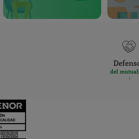
Defens
del mutual