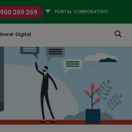
Selecciona
900 269 269
un
perfil
Buscar
boral-Digital