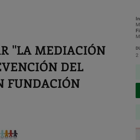
In
M
F
M
R "LA MEDIACIÓN
D
2
EVENCIÓN DEL
N FUNDACIÓN