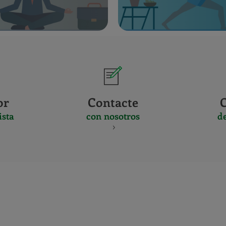
or
Contacte
ista
con nosotros
d
CERTIFICADO
Y
ACREDITACIO