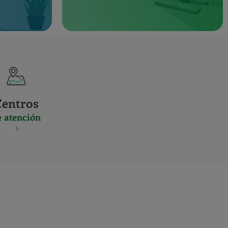
Centros
e atención
S
NES