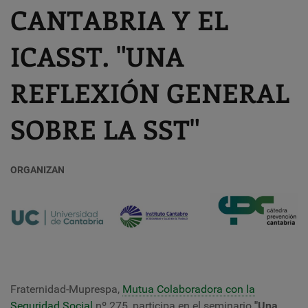
CANTABRIA Y EL
ICASST. "UNA
REFLEXIÓN GENERAL
SOBRE LA SST"
ORGANIZAN
Fraternidad-Muprespa,
Mutua Colaboradora con la
Seguridad Social
nº 275, participa en el seminario
"
Una