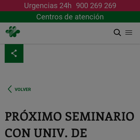
Urgencias 24h
900 269 269
Centros de atención
Buscar
Togg
navi
Pasar
al
contenido
principal
VOLVER
PRÓXIMO SEMINARIO
CON UNIV. DE