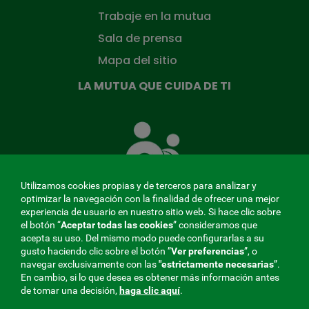
Trabaje en la mutua
Sala de prensa
Mapa del sitio
LA MUTUA QUE CUIDA DE TI
La
Mutua
que
cuida
de
Utilizamos cookies propias y de terceros para analizar y
ti
optimizar la navegación con la finalidad de ofrecer una mejor
experiencia de usuario en nuestro sitio web. Si hace clic sobre
el botón “
Aceptar todas las cookies
” consideramos que
acepta su uso. Del mismo modo puede configurarlas a su
MENÚ
gusto haciendo clic sobre el botón ”
Ver preferencias
”, o
navegar exclusivamente con las
"estrictamente
necesarias
”.
REDES
En cambio, si lo que desea es obtener más información antes
de tomar una decisión,
haga clic aquí
.
SOCIALES