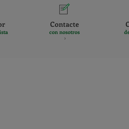
or
Contacte
ista
con nosotros
d
CERTIFICADO
Y
ACREDITACIO