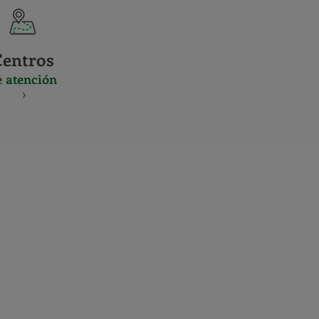
Centros
e atención
S
NES