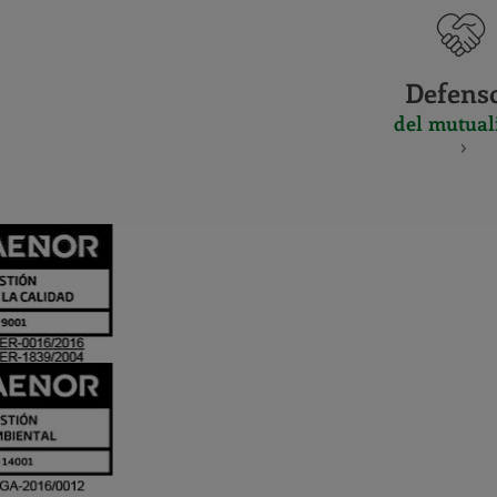
Defens
del mutual