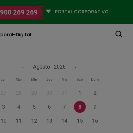
Selecciona
900 269 269
un
perfil
Buscar
boral-Digital
Agosto - 2026
<
>
Lun
Mar
Mie
Jue
Vie
Sab
Dom
27
28
29
30
31
1
2
3
4
5
6
7
8
9
10
11
12
13
14
15
16