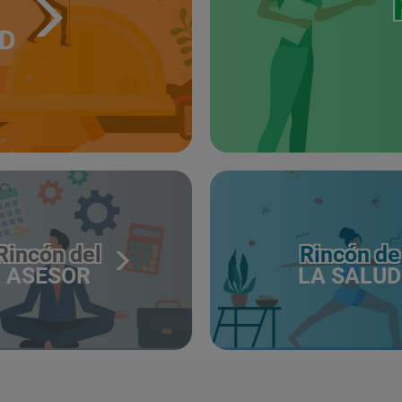
UD
Rincón del
Rincón de
ASESOR
LA SALUD