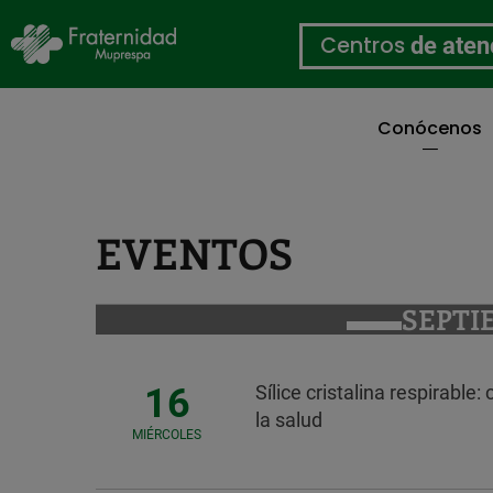
Centros
de aten
Conócenos
Pasar
al
contenido
principal
EVENTOS
SEPTI
16
Sílice cristalina respirable
la salud
MIÉRCOLES