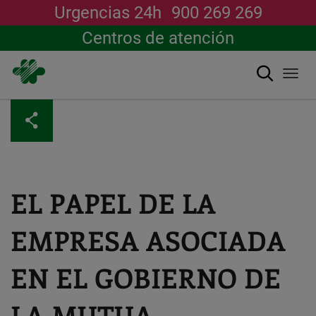
Urgencias 24h
900 269 269
Centros de atención
Buscar
Togg
navi
Pasar
al
contenido
principal
EL PAPEL DE LA
EMPRESA ASOCIADA
EN EL GOBIERNO DE
LA MUTUA