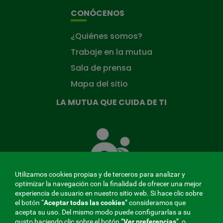
CONÓCENOS
¿Quiénes somos?
Trabaje en la mutua
Sala de prensa
Mapa del sitio
LA MUTUA QUE CUIDA DE TI
La
Mutua
que
cuida
de
Utilizamos cookies propias y de terceros para analizar y
ti
optimizar la navegación con la finalidad de ofrecer una mejor
experiencia de usuario en nuestro sitio web. Si hace clic sobre
el botón “
Aceptar todas las cookies
” consideramos que
acepta su uso. Del mismo modo puede configurarlas a su
MENÚ
gusto haciendo clic sobre el botón ”
Ver preferencias
”, o