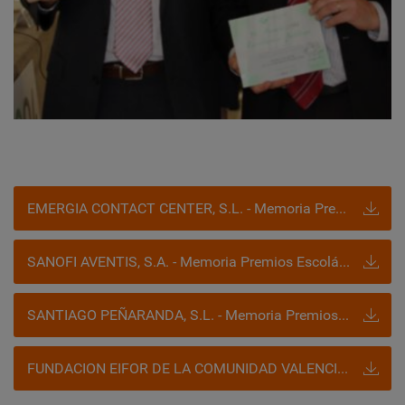
EMERGIA CONTACT CENTER, S.L. - Memoria Premios Escolástico Zaldívar
SANOFI AVENTIS, S.A. - Memoria Premios Escolástico Zaldívar
SANTIAGO PEÑARANDA, S.L. - Memoria Premios Escolástico Zaldívar
FUNDACION EIFOR DE LA COMUNIDAD VALENCIANA - Memoria Premios Escolástico Zaldívar