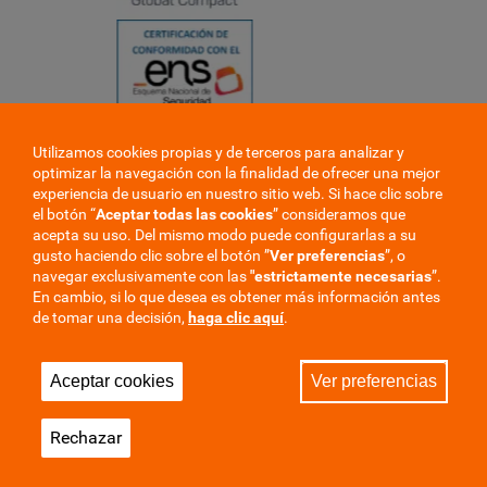
Utilizamos cookies propias y de terceros para analizar y
❮
optimizar la navegación con la finalidad de ofrecer una mejor
❯
experiencia de usuario en nuestro sitio web. Si hace clic sobre
el botón “
Aceptar todas las cookies
” consideramos que
acepta su uso. Del mismo modo puede configurarlas a su
gusto haciendo clic sobre el botón ”
Ver preferencias
”, o
navegar exclusivamente con las
"estrictamente
necesarias
”.
En cambio, si lo que desea es obtener más información antes
de tomar una decisión,
haga clic aquí
.
Trabaje en la mutua
Perfil del contratante
Aceptar cookies
Ver preferencias
Privacidad
Cookies
Aviso Legal
Mapa del sitio
Rechazar
Sala de Prensa