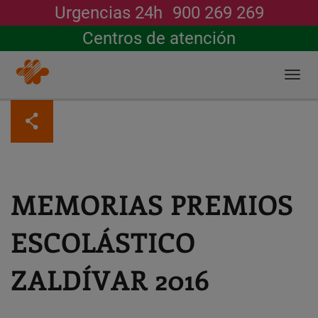
Urgencias 24h
900 269 269
Buscar
Centros de atención
Togg
navi
Pasar
al
contenido
principal
MEMORIAS PREMIOS
ESCOLÁSTICO
ZALDÍVAR 2016