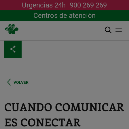
Urgencias 24h
900 269 269
Centros de atención
Buscar
Togg
navi
Pasar
al
contenido
principal
VOLVER
CUANDO COMUNICAR
ES CONECTAR