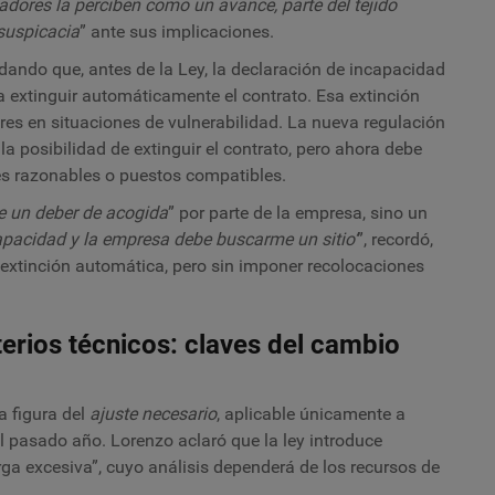
adores la perciben como un avance, parte del tejido
 suspicacia
” ante sus implicaciones.
ando que, antes de la Ley, la declaración de incapacidad
a extinguir automáticamente el contrato. Esa extinción
res en situaciones de vulnerabilidad. La nueva regulación
la posibilidad de extinguir el contrato, pero ahora debe
stes razonables o puestos compatibles.
e un deber de acogida
” por parte de la empresa, sino un
apacidad y la empresa debe buscarme un sitio’
”, recordó,
a extinción automática, pero sin imponer recolocaciones
terios técnicos: claves del cambio
a figura del
ajuste necesario
, aplicable únicamente a
 pasado año. Lorenzo aclaró que la ley introduce
ga excesiva”, cuyo análisis dependerá de los recursos de