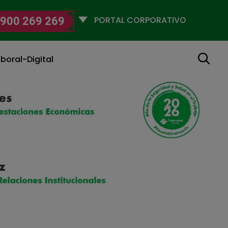
Selecciona
900 269 269
un
perfil
Buscar
boral-Digital