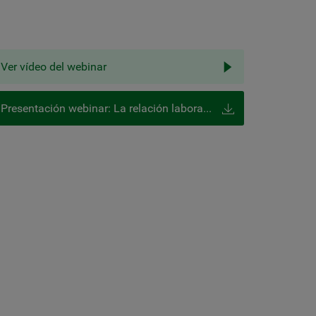
Ver vídeo del webinar
Presentación webinar: La relación laboral después de la declaración de una incapacidad permanente: extinción o ajuste necesario