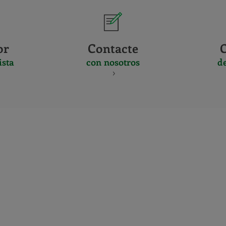
or
Contacte
ista
con nosotros
d
CERTIFICADO
Y
ACREDITACIO