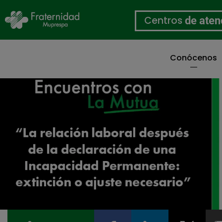
Centros
de aten
Conócenos
Pasar
al
contenido
principal