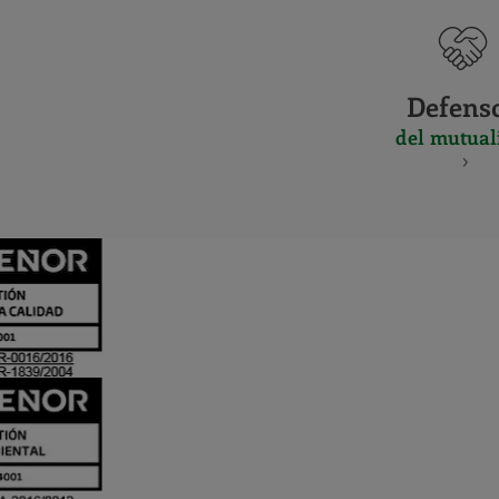
Defens
del mutual