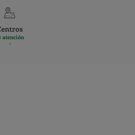
Centros
e atención
S
NES