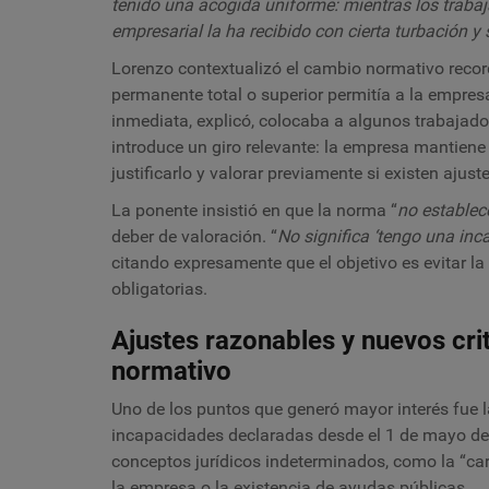
tenido una acogida uniforme: mientras los trabaj
empresarial la ha recibido con cierta turbación y
Lorenzo contextualizó el cambio normativo record
permanente total o superior permitía a la empres
inmediata, explicó, colocaba a algunos trabajado
introduce un giro relevante: la empresa mantiene 
justificarlo y valorar previamente si existen aju
La ponente insistió en que la norma “
no establec
deber de valoración. “
No significa ‘tengo una inc
citando expresamente que el objetivo es evitar l
obligatorias.
Ajustes razonables y nuevos cri
normativo
Uno de los puntos que generó mayor interés fue l
incapacidades declaradas desde el 1 de mayo del
conceptos jurídicos indeterminados, como la “car
la empresa o la existencia de ayudas públicas.