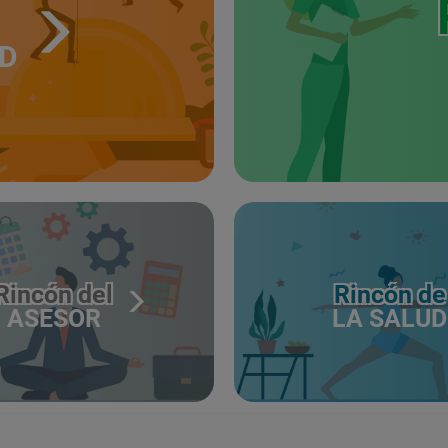
UD
Rincón del
Rincón de
ASESOR
LA SALUD