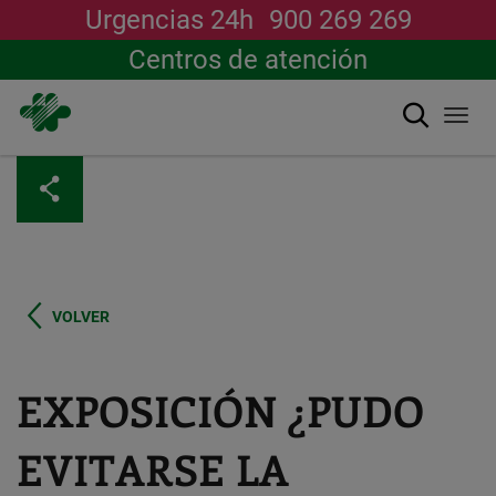
Urgencias 24h
900 269 269
Centros de atención
Buscar
Togg
navi
Pasar
al
contenido
principal
VOLVER
EXPOSICIÓN ¿PUDO
EVITARSE LA