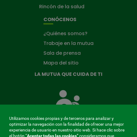
Rincón de la salud
CONÓCENOS
¿Quiénes somos?
Trabaje en la mutua
Sala de prensa
Mapa del sitio
LA MUTUA QUE CUIDA DE TI
La
Mutua
que
cuida
de
Utilizamos cookies propias y de terceros para analizar y
ti
optimizar la navegación con la finalidad de ofrecer una mejor
experiencia de usuario en nuestro sitio web. Si hace clic sobre
el botón “
Aceptar todas las cookies
” consideramos que