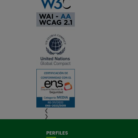
❮
❯
PERFILES