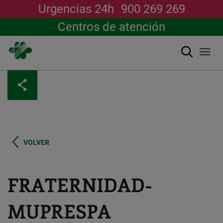
Urgencias 24h
900 269 269
Centros de atención
Buscar
Togg
navi
Pasar
al
contenido
principal
VOLVER
FRATERNIDAD-
MUPRESPA