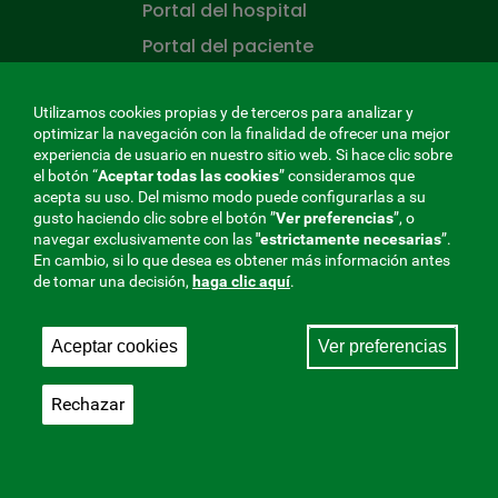
Portal del hospital
Portal del paciente
Rincón del asesor
Utilizamos cookies propias y de terceros para analizar y
Rincón de la salud
optimizar la navegación con la finalidad de ofrecer una mejor
experiencia de usuario en nuestro sitio web. Si hace clic sobre
CONÓCENOS
el botón “
Aceptar todas las cookies
” consideramos que
acepta su uso. Del mismo modo puede configurarlas a su
¿Quiénes somos?
gusto haciendo clic sobre el botón ”
Ver preferencias
”, o
navegar exclusivamente con las
"estrictamente
necesarias
”.
Trabaje en la mutua
En cambio, si lo que desea es obtener más información antes
de tomar una decisión,
haga clic aquí
.
Sala de prensa
Mapa del sitio
Aceptar cookies
Ver preferencias
LA MUTUA QUE CUIDA DE TI
La
Rechazar
Mutua
que
cuida