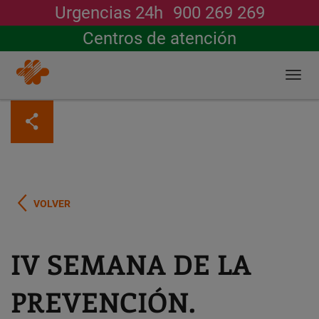
Urgencias 24h
900 269 269
Buscar
Centros de atención
Togg
navi
Pasar
al
contenido
principal
VOLVER
IV SEMANA DE LA
PREVENCIÓN.