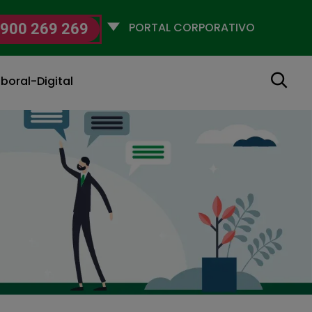
Selecciona
900 269 269
un
perfil
Buscar
boral-Digital