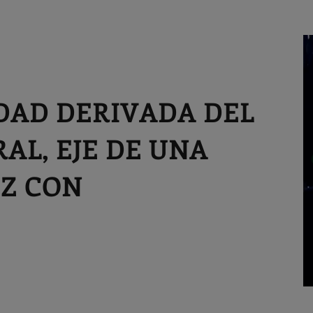
DAD DERIVADA DEL
AL, EJE DE UNA
IZ CON
A
C