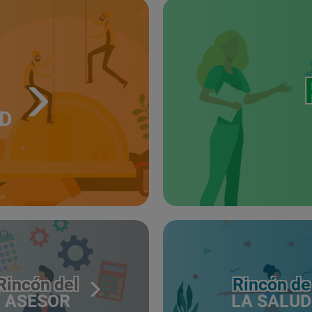
UD
Rincón del
Rincón de
ASESOR
LA SALUD