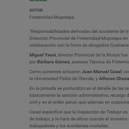
AUTOR
Fraternidad-Muprespa
"Responsabilidades derivadas del accidente de tr
Dirección Provincial de Fraternidad-Muprespa en 
colaboración con la firma de abogados Cuatreca
Miguel Ysasi
, di
rector Provincial de la Mutua fue
por
Bárbara Gómez
, asesora Técnica de Fratern
Como ponentes actuaron
Juan Manuel Casal
, c
o
la Universidad Pablo de Olavide, y
Alfonso Choz
En la jornada se profundizó en el detalle de las 
básicamente la sanción administrativa, recargo 
civil y en el orden penal, que además en ocasion
Casal especificó que la Inspección de Trabajo es 
de trabajo, y lo hará de oficio cuando el siniest
trabajadores y los accidentes mortales.