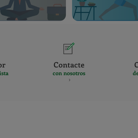
or
Contacte
ista
con nosotros
d
CERTIFICADO
Y
ACREDITACIO