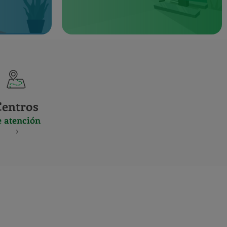
Centros
e atención
S
NES