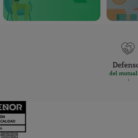
Defens
del mutual