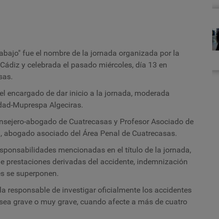
a
a
de
á
p
d
abajo" fue el nombre de la jornada organizada por la
C
Cádiz y celebrada el pasado miércoles, día 13 en
sas.
 el encargado de dar inicio a la jornada, moderada
idad-Muprespa Algeciras.
nsejero-abogado de Cuatrecasas y Profesor Asociado de
a
, abogado asociado del
Área Penal de Cuatrecasas.
responsabilidades mencionadas en el título de la jornada,
de prestaciones derivadas del accidente, indemnización
es se superponen.
la responsable de investigar oficialmente los accidentes
ro sea grave o muy grave, cuando afecte a más de cuatro