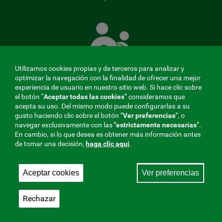
La
Mutua
que
cuida
de
Utilizamos cookies propias y de terceros para analizar y
ti
optimizar la navegación con la finalidad de ofrecer una mejor
experiencia de usuario en nuestro sitio web. Si hace clic sobre
el botón “
Aceptar todas las cookies
” consideramos que
acepta su uso. Del mismo modo puede configurarlas a su
MENÚ
gusto haciendo clic sobre el botón ”
Ver preferencias
”, o
navegar exclusivamente con las
"estrictamente
necesarias
”.
REDES
En cambio, si lo que desea es obtener más información antes
de tomar una decisión,
haga clic aquí
.
SOCIALES
Perfil de contratante
|
Cookies
|
Aviso legal
|
Privacidad
V20
Aceptar cookies
Ver preferencias
Mutua Colaboradora con la Seguridad Social, 275.
Fraternidad-Muprespa 2026
Rechazar
Guardar
Castellano