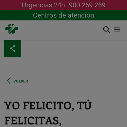
Urgencias 24h
900 269 269
Centros de atención
Buscar
Togg
navi
Pasar
al
contenido
principal
VOLVER
YO FELICITO, TÚ
FELICITAS,