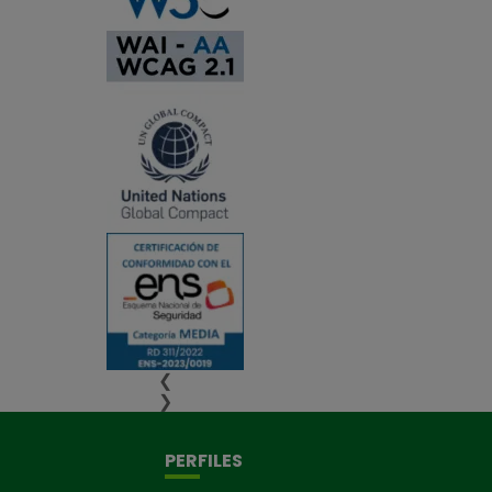
❮
❯
PERFILES