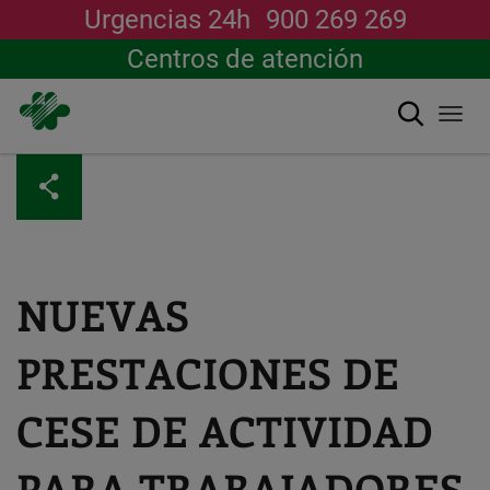
Urgencias 24h
900 269 269
Centros de atención
Buscar
Togg
navi
Pasar
al
contenido
principal
NUEVAS
PRESTACIONES DE
CESE DE ACTIVIDAD
PARA TRABAJADORES