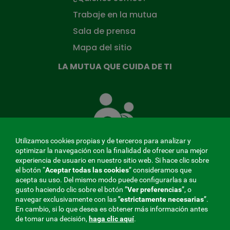
Trabaje en la mutua
Sala de prensa
Mapa del sitio
LA MUTUA QUE CUIDA DE TI
La
Mutua
que
cuida
de
Utilizamos cookies propias y de terceros para analizar y
ti
optimizar la navegación con la finalidad de ofrecer una mejor
experiencia de usuario en nuestro sitio web. Si hace clic sobre
el botón “
Aceptar todas las cookies
” consideramos que
acepta su uso. Del mismo modo puede configurarlas a su
MENÚ
gusto haciendo clic sobre el botón ”
Ver preferencias
”, o
navegar exclusivamente con las
"estrictamente
necesarias
”.
REDES
En cambio, si lo que desea es obtener más información antes
de tomar una decisión,
haga clic aquí
.
SOCIALES