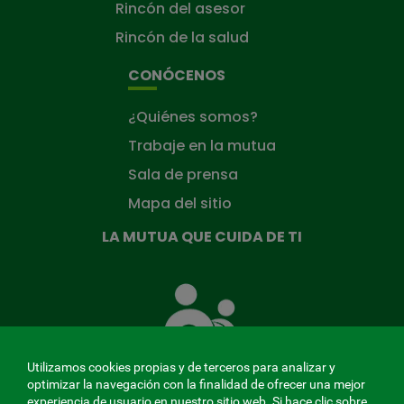
Rincón del asesor
Rincón de la salud
CONÓCENOS
¿Quiénes somos?
Trabaje en la mutua
Sala de prensa
Mapa del sitio
LA MUTUA QUE CUIDA DE TI
La
Mutua
que
cuida
de
Utilizamos cookies propias y de terceros para analizar y
ti
optimizar la navegación con la finalidad de ofrecer una mejor
experiencia de usuario en nuestro sitio web. Si hace clic sobre