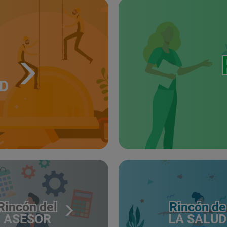
UD
Rincón del
Rincón de
ASESOR
LA SALUD