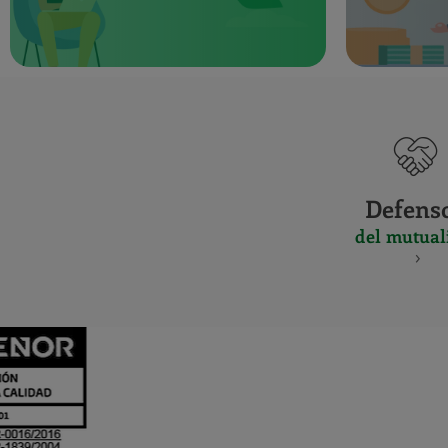
Defens
del mutual