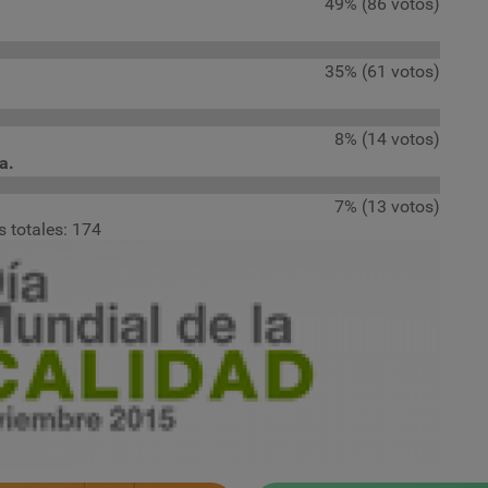
49% (86 votos)
35% (61 votos)
8% (14 votos)
a.
7% (13 votos)
s totales: 174