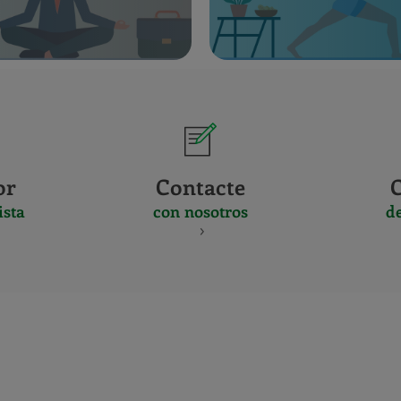
or
Contacte
ista
con nosotros
d
CERTIFICADO
Y
ACREDITACIO