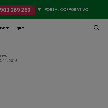
Selecciona
900 269 269
un
perfil
Buscar
boral-Digital
asta
5/11/2015