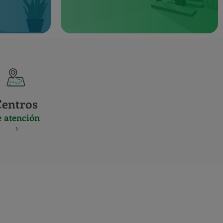
Centros
e atención
S
NES