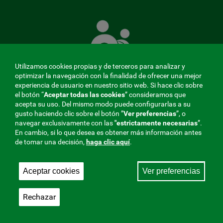
La
Mutua
que
cuida
de
Utilizamos cookies propias y de terceros para analizar y
ti
optimizar la navegación con la finalidad de ofrecer una mejor
experiencia de usuario en nuestro sitio web. Si hace clic sobre
el botón “
Aceptar todas las cookies
” consideramos que
acepta su uso. Del mismo modo puede configurarlas a su
MENÚ
gusto haciendo clic sobre el botón ”
Ver preferencias
”, o
navegar exclusivamente con las
"estrictamente
necesarias
”.
REDES
En cambio, si lo que desea es obtener más información antes
de tomar una decisión,
haga clic aquí
.
SOCIALES
Perfil de contratante
|
Cookies
|
Aviso legal
|
Privacidad
V20
Aceptar cookies
Ver preferencias
Mutua Colaboradora con la Seguridad Social, 275.
Fraternidad-Muprespa 2026
Rechazar
Guardar
Castellano