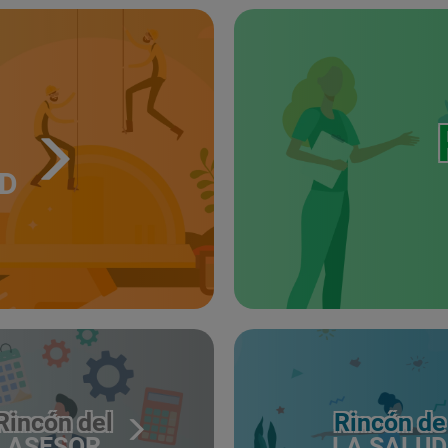
UD
Rincón del
Rincón de
ASESOR
LA SALUD