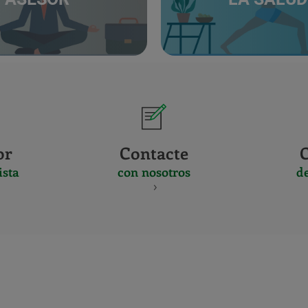
or
Contacte
ista
con nosotros
d
CERTIFICADO
Y
ACREDITACIO