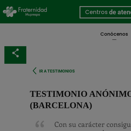
Centros
de aten
Conócenos
Pasar
al
Compartir
contenido
principal
IR A TESTIMONIOS
TESTIMONIO ANÓNIMO
(BARCELONA)
Con su carácter consigu