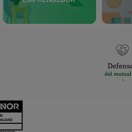
Defens
del mutual