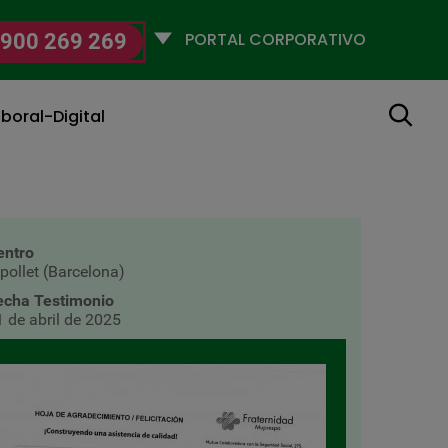
Selecciona
900 269 269
un
perfil
Buscar
boral-Digital
entro
pollet (Barcelona)
echa Testimonio
1 de abril de 2025