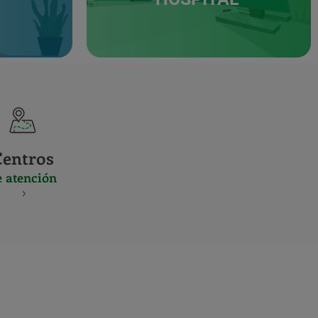
Centros
e atención
S
NES