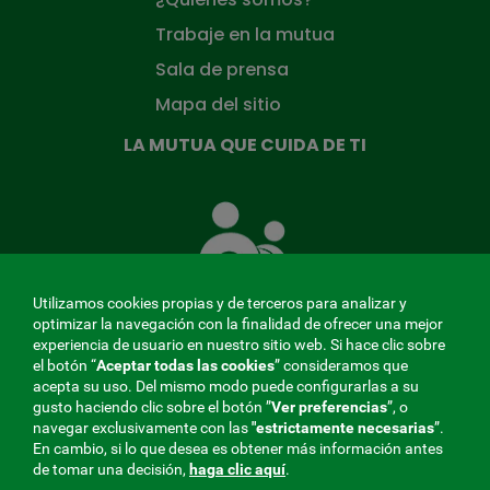
Trabaje en la mutua
Sala de prensa
Mapa del sitio
LA MUTUA QUE CUIDA DE TI
La
Mutua
que
cuida
de
Utilizamos cookies propias y de terceros para analizar y
ti
optimizar la navegación con la finalidad de ofrecer una mejor
experiencia de usuario en nuestro sitio web. Si hace clic sobre
el botón “
Aceptar todas las cookies
” consideramos que
acepta su uso. Del mismo modo puede configurarlas a su
MENÚ
gusto haciendo clic sobre el botón ”
Ver preferencias
”, o
navegar exclusivamente con las
"estrictamente
necesarias
”.
REDES
En cambio, si lo que desea es obtener más información antes
de tomar una decisión,
haga clic aquí
.
SOCIALES