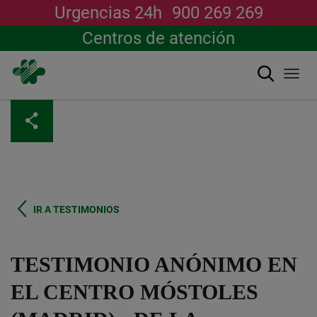
Urgencias 24h
900 269 269
Centros de atención
Buscar
Togg
navi
Pasar
al
contenido
principal
IR A TESTIMONIOS
TESTIMONIO ANÓNIMO EN
EL CENTRO MÓSTOLES