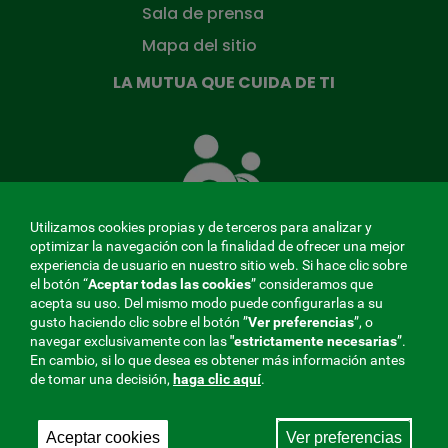
Sala de prensa
Mapa del sitio
LA MUTUA QUE CUIDA DE TI
La
Mutua
que
cuida
de
Utilizamos cookies propias y de terceros para analizar y
ti
optimizar la navegación con la finalidad de ofrecer una mejor
experiencia de usuario en nuestro sitio web. Si hace clic sobre
el botón “
Aceptar todas las cookies
” consideramos que
acepta su uso. Del mismo modo puede configurarlas a su
MENÚ
gusto haciendo clic sobre el botón ”
Ver preferencias
”, o
navegar exclusivamente con las
"estrictamente
necesarias
”.
REDES
En cambio, si lo que desea es obtener más información antes
de tomar una decisión,
haga clic aquí
.
SOCIALES
Perfil de contratante
|
Cookies
|
Aviso legal
|
Privacidad
V20
Aceptar cookies
Ver preferencias