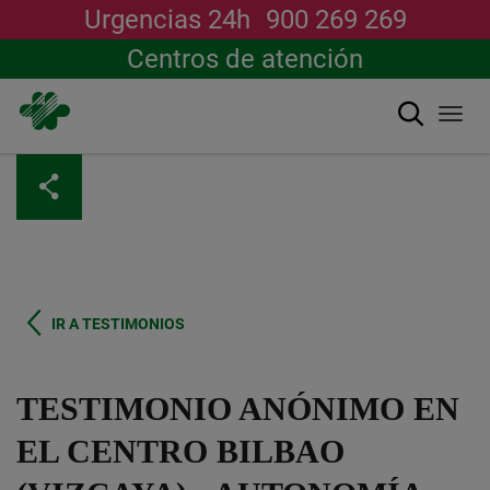
Urgencias 24h
900 269 269
Centros de atención
Buscar
Togg
navi
Pasar
al
contenido
principal
IR A TESTIMONIOS
TESTIMONIO ANÓNIMO EN
EL CENTRO BILBAO