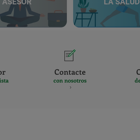
ASESOR
LA SALUD
or
Contacte
ista
con nosotros
d
CERTIFICADO
Y
ACREDITACIO