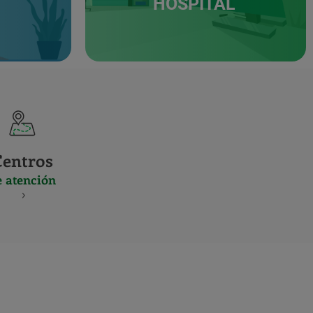
HOSPITAL
Centros
e atención
S
NES