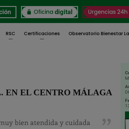
Oficina
Urgencias 24h
ción
digital
RSC
Certificaciones
Observatorio Bienestar La
C
M
A
L. EN EL CENTRO MÁLAGA
DP
F
1
muy bien atendida y cuidada