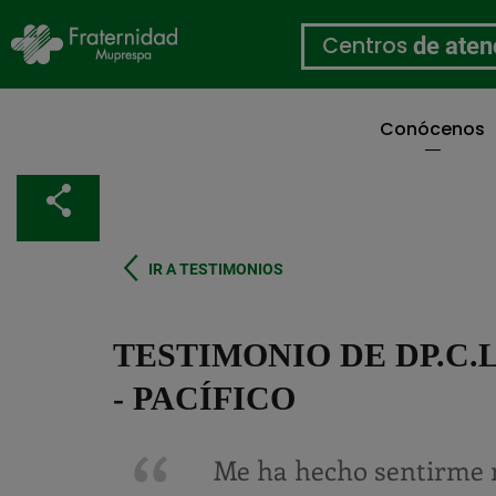
Centros
de aten
Conócenos
Pasar
al
Compartir
contenido
principal
IR A TESTIMONIOS
TESTIMONIO DE DP.C.
- PACÍFICO
Me ha hecho sentirme 