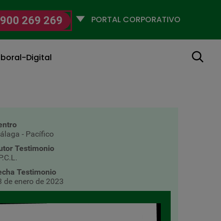
Selecciona
900 269 269
un
perfil
Buscar
boral-Digital
entro
álaga - Pacífico
utor Testimonio
.C.L.
echa Testimonio
3 de enero de 2023