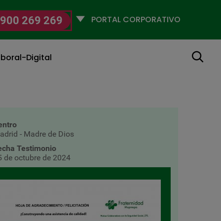
Selecciona
900 269 269
un
perfil
Buscar
boral-Digital
entro
adrid - Madre de Dios
echa Testimonio
5 de octubre de 2024