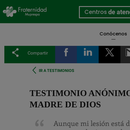
Centros
de aten
Conócenos
Pasar
al
Compartir
contenido
principal
IR A TESTIMONIOS
TESTIMONIO ANÓNIMO
MADRE DE DIOS
Aunque mi lesión está d