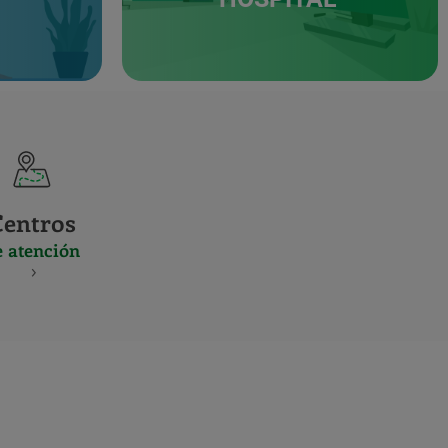
Centros
e atención
S
NES