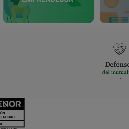
Defens
del mutual