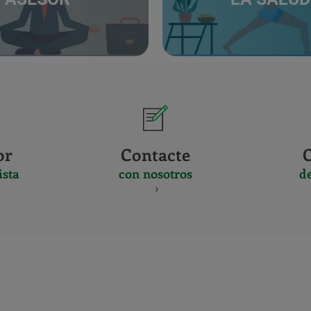
or
Contacte
ista
con nosotros
d
CERTIFICADO
Y
ACREDITACIO