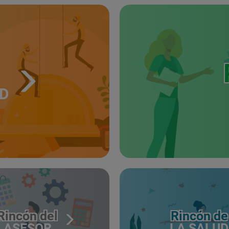
UD
Rincón del
Rincón de
ASESOR
LA SALUD