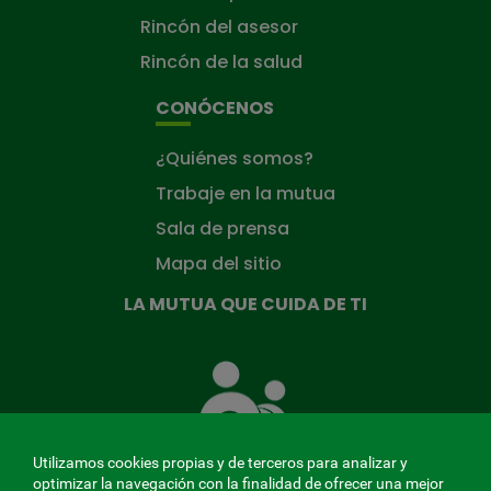
Rincón del asesor
Rincón de la salud
CONÓCENOS
¿Quiénes somos?
Trabaje en la mutua
Sala de prensa
Mapa del sitio
LA MUTUA QUE CUIDA DE TI
La
Mutua
que
cuida
de
Utilizamos cookies propias y de terceros para analizar y
ti
optimizar la navegación con la finalidad de ofrecer una mejor