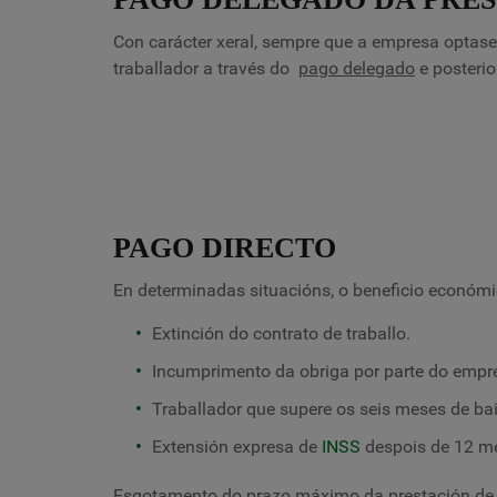
Con carácter xeral, sempre que a empresa optas
traballador a través do
pago delegado
e posteri
PAGO DIRECTO
En determinadas situacións, o beneficio económ
Extinción do contrato de traballo.
Incumprimento da obriga por parte do empr
Traballador que supere os seis meses de b
Extensión expresa de
INSS
despois de 12 me
Esgotamento do prazo máximo da prestación de 