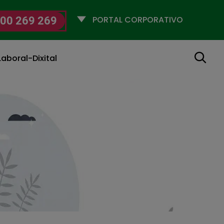
Selecciona
00 269 269
un
perfil
Buscar
aboral-Dixital