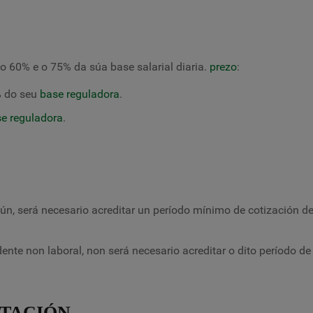
 o 60% e o 75% da súa base salarial diaria.
prezo
:
 % do seu
base reguladora
.
e reguladora
.
, será necesario acreditar un período mínimo de cotización d
nte non laboral, non será necesario acreditar o dito período de
STACIÓN