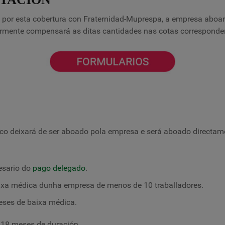
e por esta cobertura con Fraternidad-Muprespa, a empresa aboa
ormente compensará as ditas cantidades nas cotas corresponden
ico deixará de ser aboado pola empresa e será aboado directa
esario do
pago delegado
.
aixa médica dunha empresa de menos de 10 traballadores.
ses de baixa médica.
18 meses de duración.