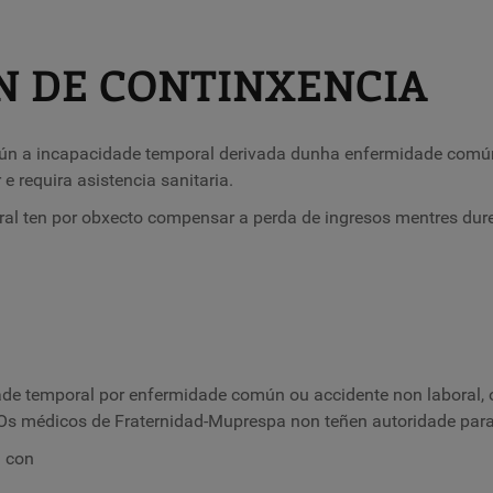
N DE CONTINXENCIA
ún a incapacidade temporal derivada dunha enfermidade común
 e requira asistencia sanitaria.
l ten por obxecto compensar a perda de ingresos mentres dure 
dade temporal por enfermidade común ou accidente non laboral, 
 Os médicos de Fraternidad-Muprespa non teñen autoridade para
a con