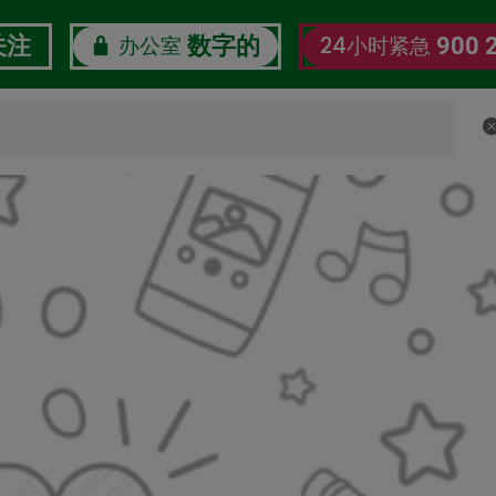
办公室
24小时紧急
关注
数字的
900 
了解我们
企业社会责任
劳工数字福利观察站
认证证