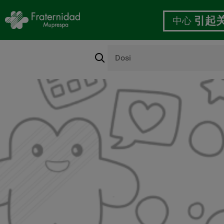
中心
引起
搜
索
跳
转
到
主
要
内
容